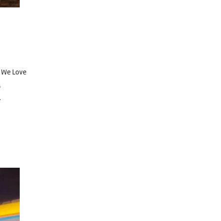
o We Love
a
.