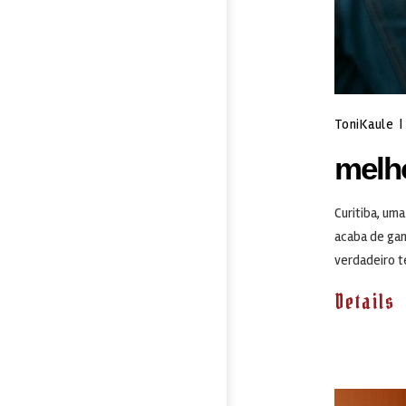
ToniKaule
|
melho
Curitiba, um
acaba de gan
verdadeiro t
Details