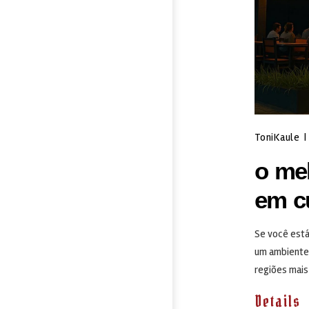
ToniKaule
|
o mel
em cu
Se você está
um ambiente 
regiões mais
Details