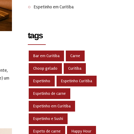
Espetinho em Curitiba
tags
Bar em Curitiba
Carne
Choop gelado
Curitiba
ente,
e) um
Espetinho
Espetinho Curitiba
Espetinho de carne
Espetinho em Curitiba
Espetinho e Sushi
Espeto de carne
Happy Hour