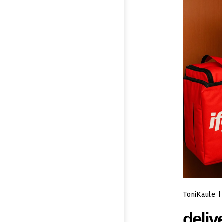
ToniKaule
|
deliv