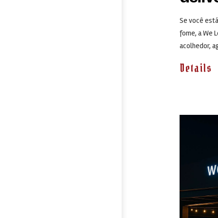
Se você está
fome, a We L
acolhedor, a
Details