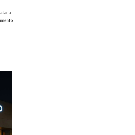
atar a
dimento