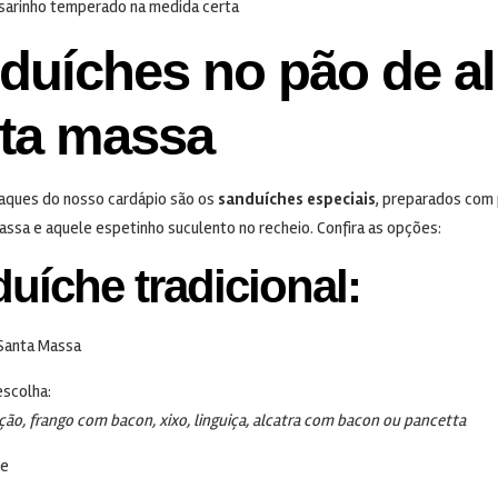
sarinho temperado na medida certa
duíches no pão de a
ta massa
aques do nosso cardápio são os
sanduíches especiais
, preparados com
assa e aquele espetinho suculento no recheio. Confira as opções:
uíche tradicional:
Santa Massa
escolha:
ação, frango com bacon, xixo, linguiça, alcatra com bacon ou pancetta
se