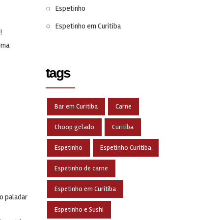
Espetinho
Espetinho em Curitiba
!
uma
tags
Bar em Curitiba
Carne
Choop gelado
Curitiba
Espetinho
Espetinho Curitiba
Espetinho de carne
Espetinho em Curitiba
o paladar
Espetinho e Sushi