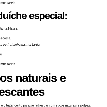
 mussarela
uíche especial:
Santa Massa
escolha:
ta ou fraldinha na mostarda
se
 mussarela
os naturais e
rescantes
é o lugar certo para se refrescar com sucos naturais e polpas: