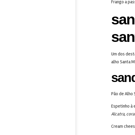
Frango a pas
san
san
Um dos dest
alho Santa M
sand
Pão de Alho 
Espetinho à 
Alcatra, cor
Cream chee