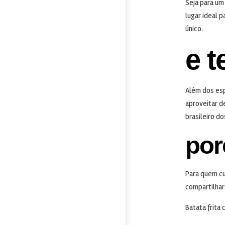
Seja para um
lugar ideal 
único.
e 
Além dos esp
aproveitar d
brasileiro d
por
Para quem cu
compartilhar
Batata frita 