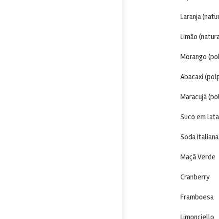
Laranja (natu
Limão (natura
Morango (pol
Abacaxi (pol
Maracujá (po
Suco em lata
Soda Italiana
Maçã Verde
Cranberry
Framboesa
Limonciello