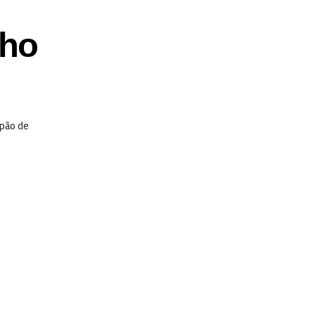
lho
 pão de