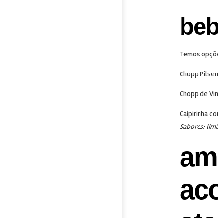
beb
Temos opções
Chopp Pilsen
Chopp de Vi
Caipirinha c
Sabores: lim
am
ac