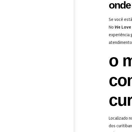
onde 
Se você est
No
We Love 
experiência 
atendimento 
o m
co
cur
Localizado n
dos curitiba