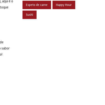
 aqui é o
Espeto de carne
Happy Hour
 toque
Sushi
ode
o sabor
o!