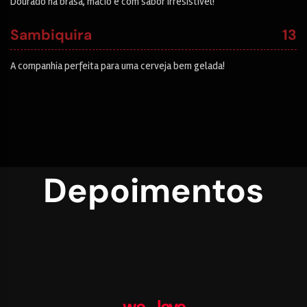
Dourado na brasa, macio e com sabor irresistível!
Sambiquira
13
A companhia perfeita para uma cerveja bem gelada!
Depoimentos
we love